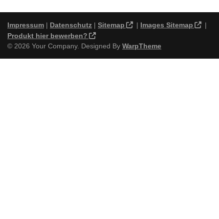
Impressum
|
Datenschutz
|
Sitemap
|
Images Sitemap
|
Produkt hier bewerben?
© 2026 Your Company. Designed By
WarpTheme