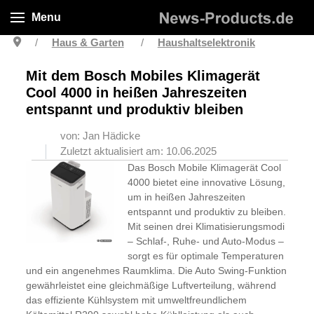
Menu
Haus & Garten
Haushaltselektronik
Mit dem Bosch Mobiles Klimagerät
Cool 4000 in heißen Jahreszeiten
entspannt und produktiv bleiben
von: Jan Hädicke
Zuletzt aktualisiert am: 10.06.2025
Das Bosch Mobile Klimagerät Cool
4000 bietet eine innovative Lösung,
um in heißen Jahreszeiten
entspannt und produktiv zu bleiben.
Mit seinen drei Klimatisierungsmodi
– Schlaf-, Ruhe- und Auto-Modus –
sorgt es für optimale Temperaturen
und ein angenehmes Raumklima. Die Auto Swing-Funktion
gewährleistet eine gleichmäßige Luftverteilung, während
das effiziente Kühlsystem mit umweltfreundlichem