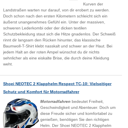
Kurven der
Landstraßen warten nur darauf, von dir erobert zu werden.
Doch schon nach den ersten Kilometern schleicht sich ein
äußerst unangenehmes Gefühl ein. Unter der massiven,
schweren Lederkombi oder der dicken textilen
Schutzbekleidung staut sich die Hitze gnadenlos. Der Schweiß
rinnt dir langsam den Rücken hinunter, das klassische
Baumwoll-T-Shirt klebt nasskalt und schwer an der Haut. Bei
jedem Halt an der roten Ampel wünschst du dir nichts
sehnlicher als eine eiskalte Brise, die durch deine Kleidung
weht.
Shoei NEOTEC 2 Klapphelm Respect TC-10: Vielseitiger
Schutz und Komfort für Motorradfahrer
Motorradfahren
bedeutet Freiheit,
Geschwindigkeit und Abenteuer. Doch um
diese Freude sicher und komfortabel zu
genießen, benötigen Sie den richtigen
Helm. Der Shoei NEOTEC 2 Klapphelm