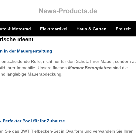
uto & Motorrad
Elektroartikel
Haus & Garten
Freizeit
rische Ideen!
 in der Mauergestaltung
 entscheidende Rolle, nicht nur für den Schutz Ihrer Mauer, sondern a
ild Ihrer Immobilie. Unsere flachen
Marmor Betonplatten
sind die
e und langlebige Mauerabdeckung.
- Perfekter Pool für Ihr Zuhause
n Sie das BWT Tiefbecken-Set in Ovalform und verwandeln Sie Ihren