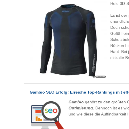
Held 3D-Sk
Es ist der
unendlich
Doch scho
Gefühl ei
Schutzbekl
Rücken hi
Haut. Bei 
eiskalte B
Gambio SEO Erfolg: Erreiche Top-Rankings mit eff
Gambio
gehört zu den größten O
Optimierung
. Dennoch ist es wi
und wie diese die Auffindbarkeit 