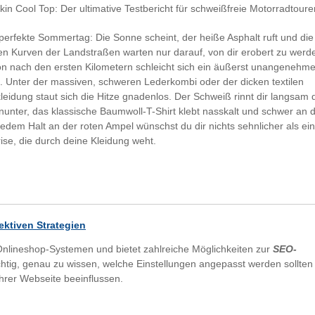
in Cool Top: Der ultimative Testbericht für schweißfreie Motorradtoure
 perfekte Sommertag: Die Sonne scheint, der heiße Asphalt ruft und die
en Kurven der Landstraßen warten nur darauf, von dir erobert zu werd
n nach den ersten Kilometern schleicht sich ein äußerst unangenehm
n. Unter der massiven, schweren Lederkombi oder der dicken textilen
eidung staut sich die Hitze gnadenlos. Der Schweiß rinnt dir langsam 
nunter, das klassische Baumwoll-T-Shirt klebt nasskalt und schwer an 
jedem Halt an der roten Ampel wünschst du dir nichts sehnlicher als ei
rise, die durch deine Kleidung weht.
ektiven Strategien
nlineshop-Systemen und bietet zahlreiche Möglichkeiten zur
SEO-
chtig, genau zu wissen, welche Einstellungen angepasst werden sollten
Ihrer Webseite beeinflussen.