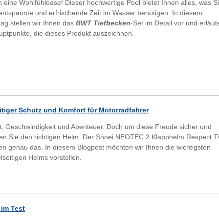
n eine Wohlfühloase! Dieser hochwertige Pool bietet Ihnen alles, was S
 entspannte und erfrischende Zeit im Wasser benötigen. In diesem
rag stellen wir Ihnen das
BWT Tiefbecken
-Set im Detail vor und erläut
uptpunkte, die dieses Produkt auszeichnen.
tiger Schutz und Komfort für Motorradfahrer
t, Geschwindigkeit und Abenteuer. Doch um diese Freude sicher und
gen Sie den richtigen Helm. Der Shoei NEOTEC 2 Klapphelm Respect T
hnen genau das. In diesem Blogpost möchten wir Ihnen die wichtigsten
lseitigen Helms vorstellen.
im Test